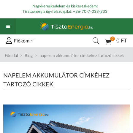
Nagykereskedelem és kiskereskedem!
Tisztaenergia ügyfélszolgálat:
+36-70-7-333-333
0
0 FT
Fiókom
Főoldal
Blog
napelem akkumulátor címkéhez tartozó cikkek
NAPELEM AKKUMULÁTOR CÍMKÉHEZ
TARTOZÓ CIKKEK