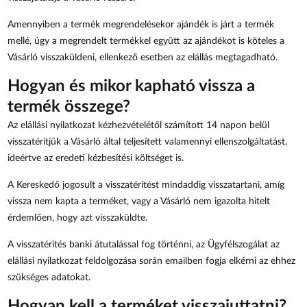
Amennyiben a termék megrendelésekor ajándék is járt a termék
mellé, úgy a megrendelt termékkel együtt az ajándékot is köteles a
Vásárló visszaküldeni, ellenkező esetben az elállás megtagadható.
Hogyan és mikor kapható vissza a
termék összege?
Az elállási nyilatkozat kézhezvételétől számított 14 napon belül
visszatérítjük a Vásárló által teljesített valamennyi ellenszolgáltatást,
ideértve az eredeti kézbesítési költséget is.
A Kereskedő jogosult a visszatérítést mindaddig visszatartani, amíg
vissza nem kapta a terméket, vagy a Vásárló nem igazolta hitelt
érdemlően, hogy azt visszaküldte.
A visszatérítés banki átutalással fog történni, az Ügyfélszogálat az
elállási nyilatkozat feldolgozása során emailben fogja elkérni az ehhez
szükséges adatokat.
Hogyan kell a terméket visszajuttatni?