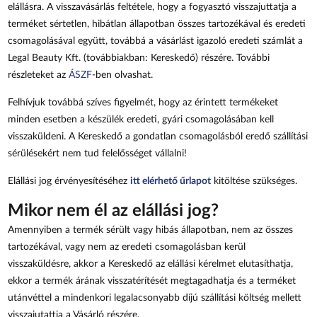
elállásra. A visszavásárlás feltétele, hogy a fogyasztó visszajuttatja a
terméket sértetlen, hibátlan állapotban összes tartozékával és eredeti
csomagolásával együtt, továbbá a vásárlást igazoló eredeti számlát a
Legal Beauty Kft. (továbbiakban: Kereskedő) részére. További
részleteket az
ÁSZF
-ben olvashat.
Felhívjuk továbbá szíves figyelmét, hogy az érintett termékeket
minden esetben a készülék eredeti, gyári csomagolásában kell
visszaküldeni. A Kereskedő a gondatlan csomagolásból eredő szállítási
sérülésekért nem tud felelősséget vállalni!
Elállási jog érvényesítéséhez
itt elérhető űrlapot
kitöltése szükséges.
Mikor nem él az elállási jog?
Amennyiben a termék sérült vagy hibás állapotban, nem az összes
tartozékával, vagy nem az eredeti csomagolásban kerül
visszaküldésre, akkor a Kereskedő az elállási kérelmet elutasíthatja,
ekkor a termék árának visszatérítését megtagadhatja és a terméket
utánvéttel a mindenkori legalacsonyabb díjú szállítási költség mellett
visszajutattja a Vásárló részére.