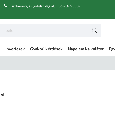
|
Tisztaenergia ügyfélszolgálat:
+36-70-7-333-
k
Inverterek
Gyakori kérdések
Napelem kalkulátor
Egy
el: