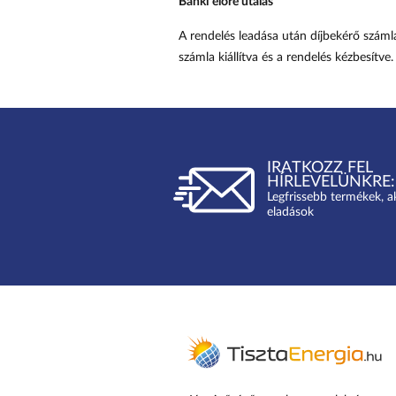
Banki előre utalás
A rendelés leadása után díjbekérő számla
számla kiállítva és a rendelés kézbesítve.
IRATKOZZ FEL
HÍRLEVELÜNKRE:
Legfrissebb termékek, a
eladások