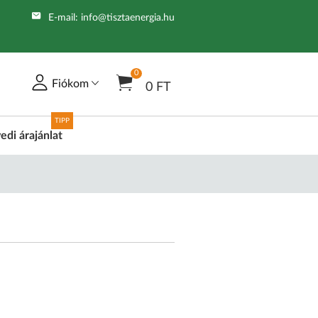
E-mail:
info@tisztaenergia.hu
0
Fiókom
0 FT
TIPP
edi árajánlat