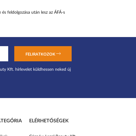
e és feldolgozása után lesz az ÁFÁ-s
FELIRATKOZOK
uty Kft. hírlevelet küldhessen neked új
TEGÓRIA
ELÉRHETŐSÉGEK