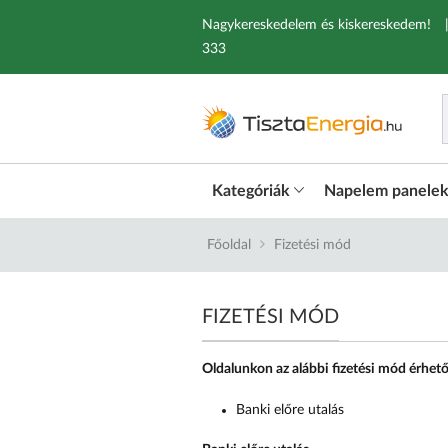
Nagykereskedelem és kiskereskedem!
333
Kategóriák
Napelem panele
Főoldal
Fizetési mód
FIZETÉSI MÓD
Oldalunkon az alábbi fizetési mód érhető 
Banki előre utalás