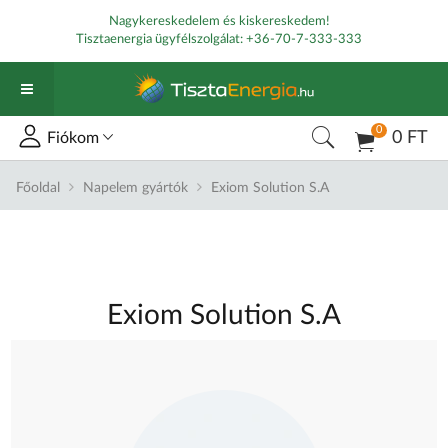
Nagykereskedelem és kiskereskedem!
Tisztaenergia ügyfélszolgálat:
+36-70-7-333-333
0
0 FT
Fiókom
Főoldal
Napelem gyártók
Exiom Solution S.A
Exiom Solution S.A