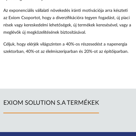
Az exponenciális vállalati növekedés iránti motivációja arra készteti
az Exiom Csoportot, hogy a diverzifikációra tegyen fogadást, új piaci
rések vagy kereskedelmi lehetőségek, új termékek keresésével, vagy a
meglévők új megközelítésének biztosításával.
Céljuk, hogy elérjék világszinten a 40%-os részesedést a napenergia
szektorban, 40%-ot az élelmiszeriparban és 20%-ot az építőiparban.
EXIOM SOLUTION S.A TERMÉKEK