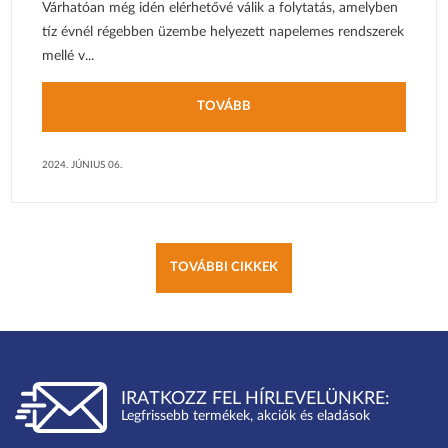
Várhatóan még idén elérhetővé válik a folytatás, amelyben
tíz évnél régebben üzembe helyezett napelemes rendszerek
mellé v...
TOVÁBB
2024. JÚNIUS 06.
TOVÁBBI CIKKEK
IRATKOZZ FEL HÍRLEVELÜNKRE:
Legfrissebb termékek, akciók és eladások