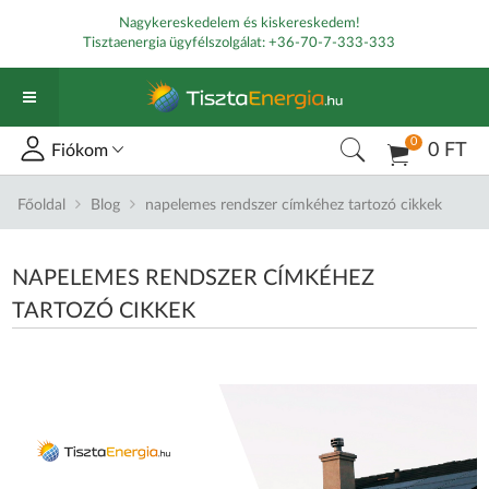
Nagykereskedelem és kiskereskedem!
Tisztaenergia ügyfélszolgálat:
+36-70-7-333-333
0
0 FT
Fiókom
Főoldal
Blog
napelemes rendszer címkéhez tartozó cikkek
NAPELEMES RENDSZER CÍMKÉHEZ
TARTOZÓ CIKKEK