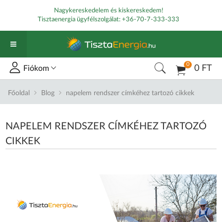
Nagykereskedelem és kiskereskedem!
Tisztaenergia ügyfélszolgálat:
+36-70-7-333-333
0
0 FT
Fiókom
Főoldal
Blog
napelem rendszer címkéhez tartozó cikkek
NAPELEM RENDSZER CÍMKÉHEZ TARTOZÓ
CIKKEK