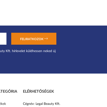
FELIRATKOZOK
uty Kft. hírlevelet küldhessen neked új
TEGÓRIA
ELÉRHETŐSÉGEK
ékek
Cégnév: Legal Beauty Kft.