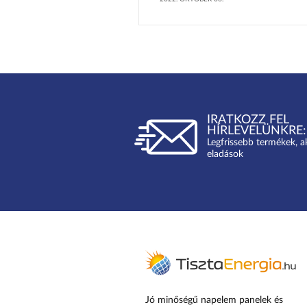
IRATKOZZ FEL
HÍRLEVELÜNKRE:
Legfrissebb termékek, a
eladások
Jó minőségű napelem panelek és