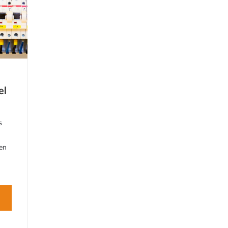
el
s
ben