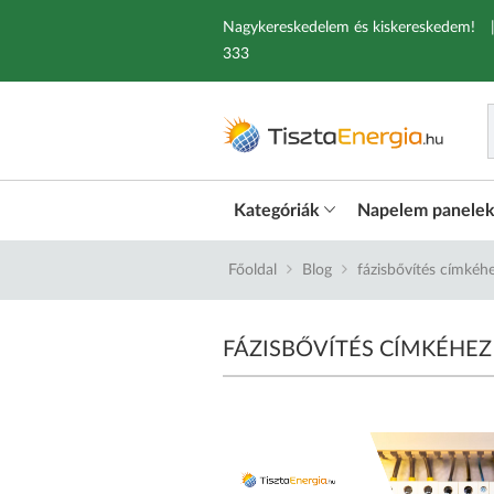
Nagykereskedelem és kiskereskedem!
333
Kategóriák
Napelem panele
Főoldal
Blog
fázisbővítés címkéhe
FÁZISBŐVÍTÉS CÍMKÉHEZ