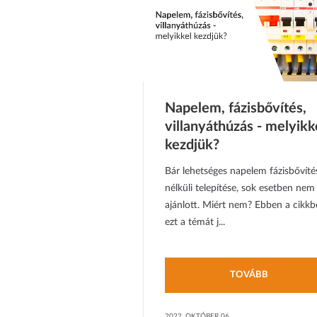
Napelem, fázisbővítés,
villanyáthúzás - melyikk
kezdjük?
Bár lehetséges napelem fázisbővíté
nélküli telepítése, sok esetben nem
ajánlott. Miért nem? Ebben a cikk
ezt a témát j...
TOVÁBB
2022. OKTÓBER 06.