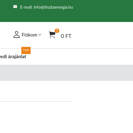
E-mail:
info@tisztaenergia.hu
0
Fiókom
0 FT
TIPP
edi árajánlat