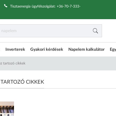
|
Tisztaenergia ügyfélszolgálat:
+36-70-7-333-
k
Inverterek
Gyakori kérdések
Napelem kalkulátor
Egy
z tartozó cikkek
 TARTOZÓ CIKKEK