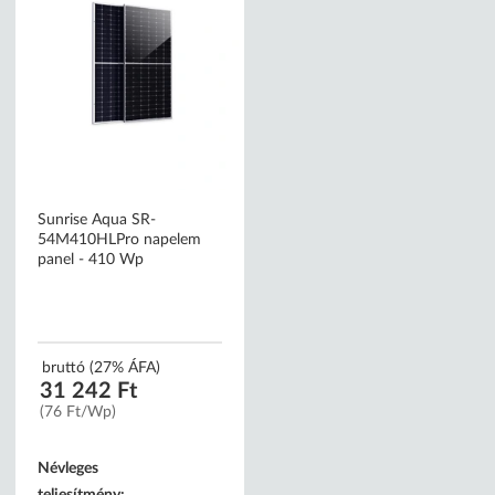
Sunrise Aqua SR-
54M410HLPro napelem
panel - 410 Wp
bruttó (27% ÁFA)
31 242 Ft
(76 Ft/Wp)
Névleges