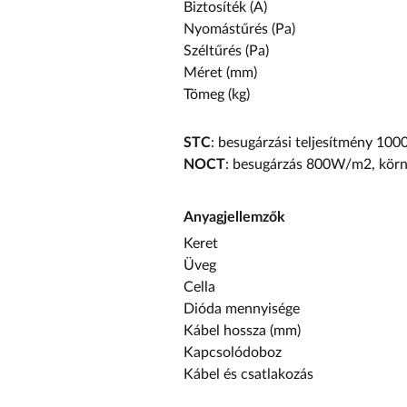
Biztosíték (A)
Nyomástűrés (Pa)
Széltűrés (Pa)
Méret (mm)
Tömeg (kg)
STC
: besugárzási teljesítmény 10
NOCT
: besugárzás 800W/m
2
, kör
Anyagjellemzők
Keret
Üveg
Cella
Dióda mennyisége
Kábel hossza (mm)
Kapcsolódoboz
Kábel és csatlakozás