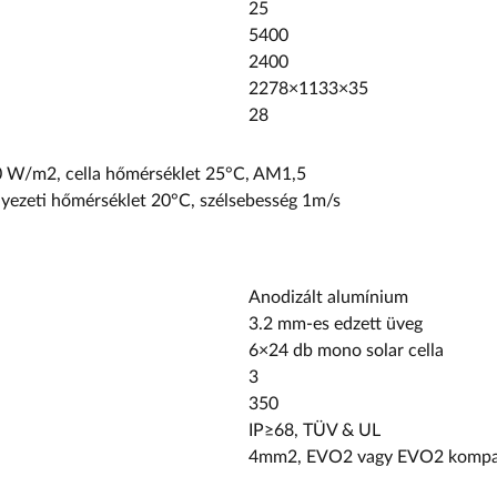
25
5400
2400
2278×1133×35
28
00 W/m
2
, cella hőmérséklet 25°C, AM1,5
nyezeti hőmérséklet 20°C, szélsebesség 1m/s
Anodizált alumínium
3.2 mm-es edzett üveg
6×24 db mono solar cella
3
350
IP≥68, TÜV & UL
4mm
2
, EVO2 vagy EVO2 kompat