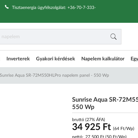
|
Tisztaenergia ügyfélszolgálat:
+36-70-7-333-
k
Inverterek
Gyakori kérdések
Napelem kalkulátor
Egy
Sunrise Aqua SR-72M550HLPro napelem panel - 550 Wp
Sunrise Aqua SR-72M55
550 Wp
bruttó (27% ÁFA)
34 925 Ft
(64 Ft/Wp)
nettó:
27 500 Ft (50 Ft/Wp)