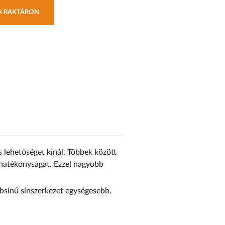
RA RAKTÁRON
s lehetőséget kínál. Többek között
 hatékonyságát. Ezzel nagyobb
bbsínű sínszerkezet egységesebb,