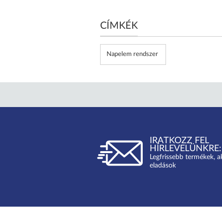
CÍMKÉK
Napelem rendszer
IRATKOZZ FEL
HÍRLEVELÜNKRE:
Legfrissebb termékek, a
eladások