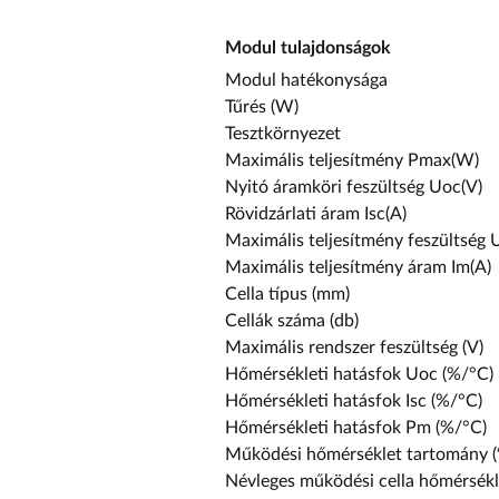
Modul tulajdonságok
Modul hatékonysága
Tűrés (W)
Tesztkörnyezet
Maximális teljesítmény P
max
(W)
Nyitó áramköri feszültség U
oc
(V)
Rövidzárlati áram I
sc
(A)
Maximális teljesítmény feszültség 
Maximális teljesítmény áram I
m
(A)
Cella típus (mm)
Cellák száma (db)
Maximális rendszer feszültség (V)
Hőmérsékleti hatásfok U
oc
(%/°C)
Hőmérsékleti hatásfok I
sc
(%/°C)
Hőmérsékleti hatásfok P
m
(%/°C)
Működési hőmérséklet tartomány (
Névleges működési cella hőmérsékl