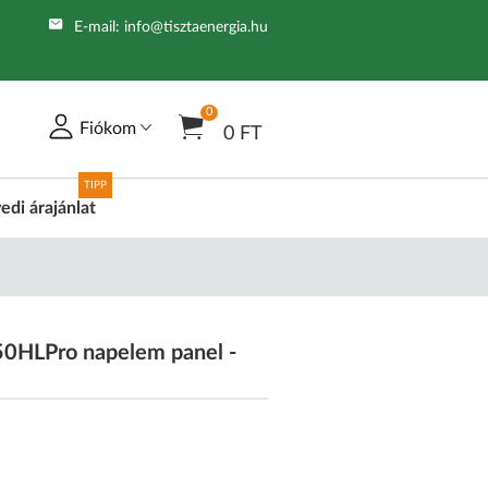
E-mail:
info@tisztaenergia.hu
0
Fiókom
0 FT
TIPP
edi árajánlat
0HLPro napelem panel -