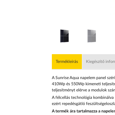
Termékleírás
Kiegészítő info
A Sunrise Aqua napelem panel széria
410Wp és 550Wp kimeneti teljesítmé
teljesítményt elérve a modulok szá
A félcellás technológia kombinálva
ezért repedésgátló feszültségelosz
A termék ára tartalmazza a napel