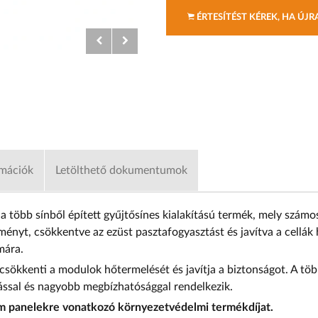
ÉRTESÍTÉST KÉREK, HA ÚJ
rmációk
Letölthető dokumentumok
 több sínből épített gyűjtősínes kialakítású termék, mely számo
nyt, csökkentve az ezüst pasztafogyasztást és javítva a cellák
mára.
 csökkenti a modulok hőtermelését és javítja a biztonságot. A tö
lással és nagyobb megbízhatósággal rendelkezik.
em panelekre vonatkozó környezetvédelmi termékdíjat.