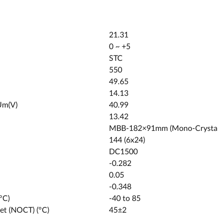
21.31
0 ~ +5
STC
550
49.65
14.13
U
m
(V)
40.99
13.42
MBB-182×91mm (Mono-Crystalli
144 (6x24)
DC1500
-0.282
0.05
-0.348
°C)
-40 to 85
et (NOCT) (°C)
45±2