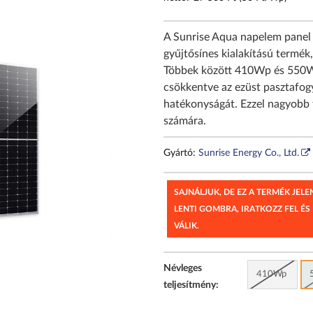
A Sunrise Aqua napelem panel s
gyűjtősínes kialakítású termék
Többek között 410Wp és 550Wp
csökkentve az ezüst pasztafogya
hatékonyságát. Ezzel nagyobb 
számára.
Gyártó:
Sunrise Energy Co., Ltd.
SAJNÁLJUK, DE EZ A TERMÉK JEL
LENTI GOMBRA, IRATKOZZ FEL ÉS
VÁLIK.
Névleges
410Wp
teljesítmény: