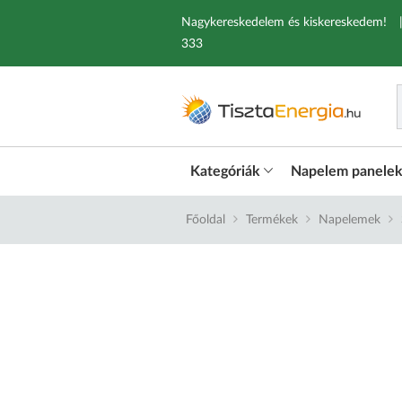
Nagykereskedelem és kiskereskedem!
333
Kategóriák
Napelem panele
Főoldal
Termékek
Napelemek