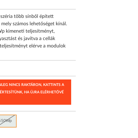
zéria több sínből épített
, mely számos lehetőséget kínál.
 kimeneti teljesítményt,
sztást és javítva a cellák
teljesítményt elérve a modulok
ENLEG NINCS RAKTÁRON, KATTINTS A
 ÉRTESÍTÜNK, HA ÚJRA ELÉRHETŐVÉ
550Wp