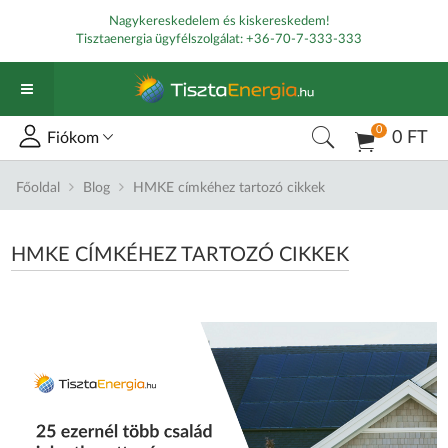
Nagykereskedelem és kiskereskedem!
Tisztaenergia ügyfélszolgálat:
+36-70-7-333-333
0
0 FT
Fiókom
Főoldal
Blog
HMKE címkéhez tartozó cikkek
HMKE CÍMKÉHEZ TARTOZÓ CIKKEK