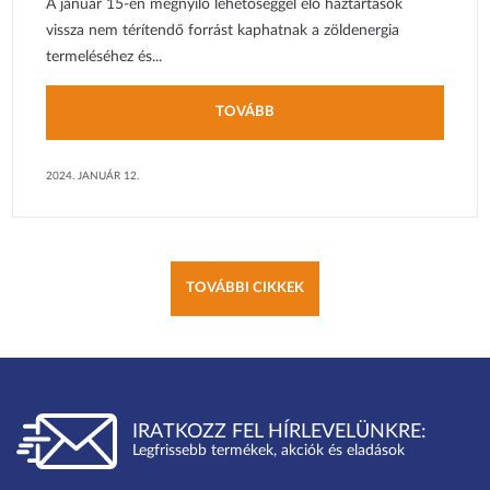
A január 15-én megnyíló lehetőséggel élő háztartások
vissza nem térítendő forrást kaphatnak a zöldenergia
termeléséhez és...
TOVÁBB
2024. JANUÁR 12.
TOVÁBBI CIKKEK
IRATKOZZ FEL HÍRLEVELÜNKRE:
Legfrissebb termékek, akciók és eladások