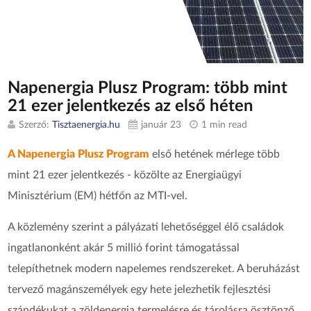
Napenergia Plusz Program: több mint
21 ezer jelentkezés az első héten
Szerző:
Tisztaenergia.hu
január 23
1 min read
A Napenergia Plusz Program
első hetének mérlege több
mint 21 ezer jelentkezés - közölte az Energiaügyi
Minisztérium (EM) hétfőn az MTI-vel.
A közlemény szerint a pályázati lehetőséggel élő családok
ingatlanonként akár 5 millió forint támogatással
telepíthetnek modern napelemes rendszereket. A beruházást
tervező magánszemélyek egy hete jelezhetik fejlesztési
szándékukat a zöldenergia termelésre és tárolásra ösztönző