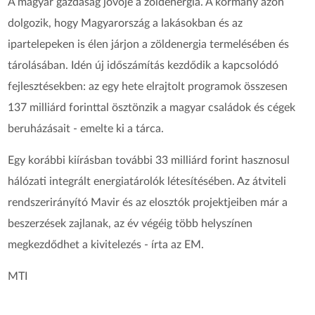
A magyar gazdaság jövője a zöldenergia. A kormány azon
dolgozik, hogy Magyarország a lakásokban és az
ipartelepeken is élen járjon a zöldenergia termelésében és
tárolásában. Idén új időszámítás kezdődik a kapcsolódó
fejlesztésekben: az egy hete elrajtolt programok összesen
137 milliárd forinttal ösztönzik a magyar családok és cégek
beruházásait - emelte ki a tárca.
Egy korábbi kiírásban további 33 milliárd forint hasznosul
hálózati integrált energiatárolók létesítésében. Az átviteli
rendszerirányító Mavir és az elosztók projektjeiben már a
beszerzések zajlanak, az év végéig több helyszínen
megkezdődhet a kivitelezés - írta az EM.
MTI