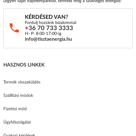
Legyen saját napelemparkod, termeld meg a szükséges energiát!
KÉRDÉSED VAN?
Fordulj hozzánk bizalommal
+36 70 733 3333
H- P: 8:00-17:00-ig
info@tisztaenergia.hu
HASZNOS LINKEK
Termék visszaküldés
Szállítási módok
Fizetési mód
Ügyfélszolgálat
Gyakori kérdések