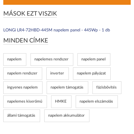
MÁSOK EZT VISZIK
LONGi LR4-72HBD-445M napelem panel - 445Wp - 1 db
MINDEN CÍMKE
napelem
napelemes rendszer
napelem panel
napelem rendszer
inverter
napelem pályázat
ingyenes napelem
napelem támogatás
fázisbővítés
napelemes kiserőmű
HMKE
napelem elszámolás
állami támogatás
napelem akkumulátor