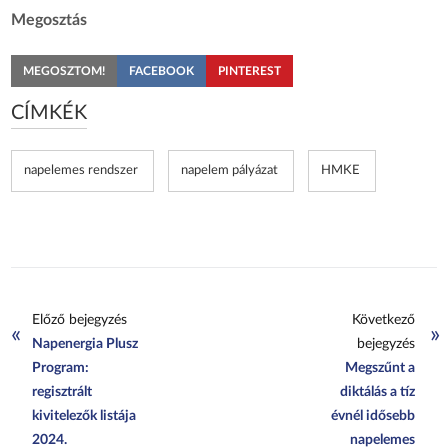
Megosztás
MEGOSZTOM!
FACEBOOK
PINTEREST
CÍMKÉK
napelemes rendszer
napelem pályázat
HMKE
Előző bejegyzés
Következő
«
»
Napenergia Plusz
bejegyzés
Program:
Megszűnt a
regisztrált
diktálás a tíz
kivitelezők listája
évnél idősebb
2024.
napelemes