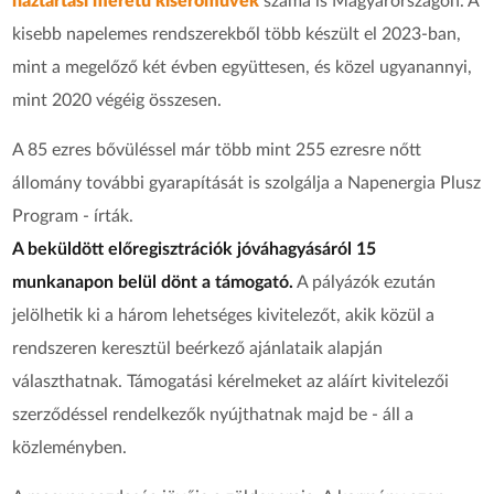
háztartási méretű kiserőművek
száma is Magyarországon. A
kisebb napelemes rendszerekből több készült el 2023-ban,
mint a megelőző két évben együttesen, és közel ugyanannyi,
mint 2020 végéig összesen.
A 85 ezres bővüléssel már több mint 255 ezresre nőtt
állomány további gyarapítását is szolgálja a Napenergia Plusz
Program - írták.
A beküldött előregisztrációk jóváhagyásáról 15
munkanapon belül dönt a támogató.
A pályázók ezután
jelölhetik ki a három lehetséges kivitelezőt, akik közül a
rendszeren keresztül beérkező ajánlataik alapján
választhatnak. Támogatási kérelmeket az aláírt kivitelezői
szerződéssel rendelkezők nyújthatnak majd be - áll a
közleményben.