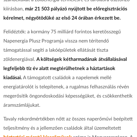
kiírásban,
már 21 503 pályázó nyújtott be előregisztrációs
kérelmet, négyötödüké az első 24 órában érkezett be.
Felidézték: a kormány 75 milliárd forintos keretösszegű
Napenergia Plusz Programja vissza nem térítendő
támogatással segíti a lakóépületek ellátását tiszta
zöldenergiával.
A költségek kétharmadának átvállalásával
legfeljebb tíz év alatt megtérülhetnek a háztartások
kiadásai.
A támogatott családok a napelemek mellé
energiatárolót is telepítenek, a rugalmas felhasználás révén
megerősítik öngondoskodási képességüket, és csökkenthetik
áramszámlájukat.
Tavaly rekordmértékben nőtt az összes naperőművi beépített
teljesítmény és a jellemzően családok által üzemeltetett