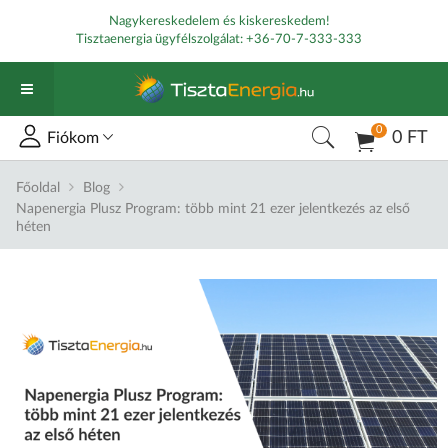
Nagykereskedelem és kiskereskedem!
Tisztaenergia ügyfélszolgálat:
+36-70-7-333-333
0
0 FT
Fiókom
Főoldal
Blog
Napenergia Plusz Program: több mint 21 ezer jelentkezés az első
héten