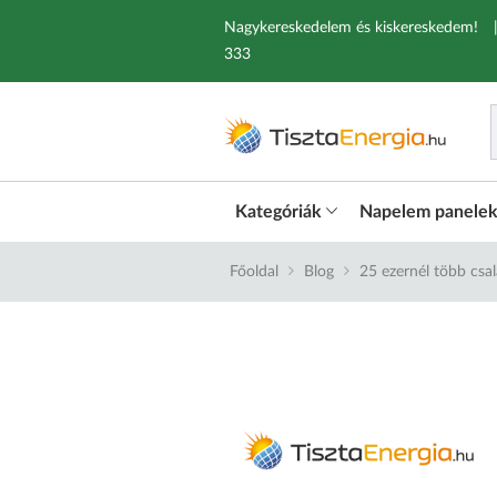
Nagykereskedelem és kiskereskedem!
333
Kategóriák
Napelem panele
Főoldal
Blog
25 ezernél több csa