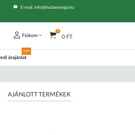
E-mail:
info@tisztaenergia.hu
0
Fiókom
0 FT
TIPP
edi árajánlat
AJÁNLOTT TERMÉKEK