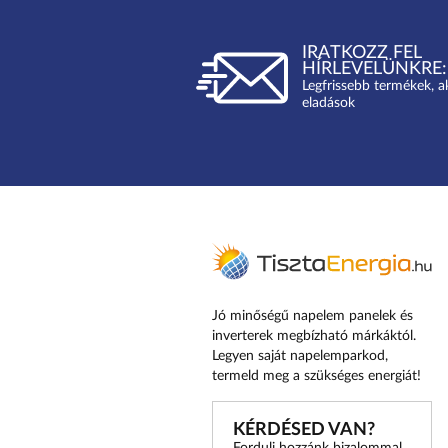
IRATKOZZ FEL
HÍRLEVELÜNKRE:
Legfrissebb termékek, a
eladások
Jó minőségű napelem panelek és
inverterek megbízható márkáktól.
Legyen saját napelemparkod,
termeld meg a szükséges energiát!
KÉRDÉSED VAN?