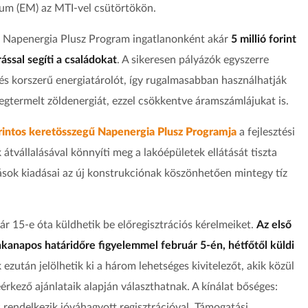
ium (EM) az MTI-vel csütörtökön.
a Napenergia Plusz Program ingatlanonként akár
5 millió forint
ással segíti a családokat
. A sikeresen pályázók egyszerre
és korszerű energiatárolót, így rugalmasabban használhatják
megtermelt zöldenergiát, ezzel csökkentve áramszámlájukat is.
orintos keretösszegű Napenergia Plusz Programja
a fejlesztési
tvállalásával könnyíti meg a lakóépületek ellátását tiszta
tások kiadásai az új konstrukciónak köszönhetően mintegy tíz
ár 15-e óta küldhetik be előregisztrációs kérelmeiket.
Az első
kanapos határidőre figyelemmel február 5-én, hétfőtől küldi
ezután jelölhetik ki a három lehetséges kivitelezőt, akik közül
érkező ajánlataik alapján választhatnak. A kínálat bőséges:
 rendelkezik jóváhagyott regisztrációval. Támogatási