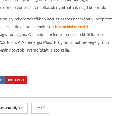
telezői szerződéssel rendelkezők nyújthatnak majd be - írták.
t tavaly rekordmértékben nőtt az összes naperőművi beépített
ően családok által üzemeltetett
háztartási méretű
gyarországon. A kisebb napelemes rendszerekből 85 ezer
 2023-ban. A Napenergia Plusz Program a múlt év végéig több
omány további gyarapítását is szolgálja.
K
PINTEREST
napelem pályázat
HMKE