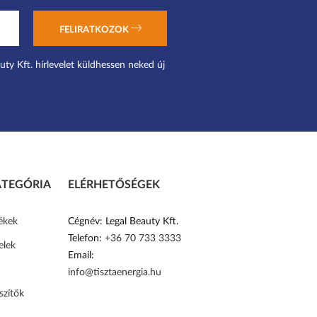
FELIRATKOZOK
uty Kft. hírlevelet küldhessen neked új
TEGÓRIA
ELÉRHETŐSÉGEK
ékek
Cégnév: Legal Beauty Kft.
Telefon:
+36 70 733 3333
elek
Email:
info@tisztaenergia.hu
szítők