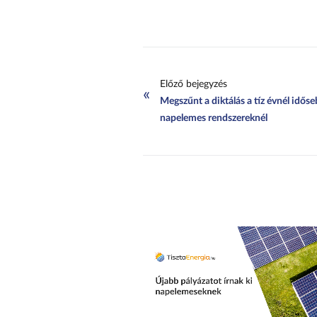
Előző bejegyzés
«
Megszűnt a diktálás a tíz évnél idős
napelemes rendszereknél