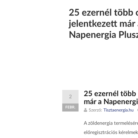
25 ezernél több 
2
már a Napenergi
FEBR.
Szerző:
Tisztaenergia.hu
A zöldenergia termelésére
előregisztrációs kérelmek