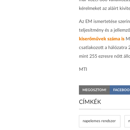
kérelmeket az aláírt kivi
Az EM ismertetése szerin
teljesítmény és a jellemz
kiserőművek száma is
Ma
csatlakozott a hálózatra
mint 255 ezresre nőtt áll
MTI
MEGOSZTOM!
FACEBOO
CÍMKÉK
napelemes rendszer