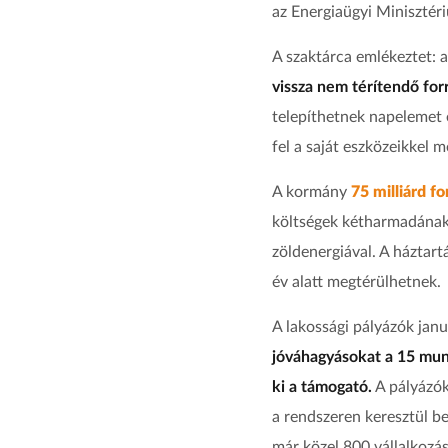
az Energiaügyi Minisztér
A szaktárca emlékeztet: 
vissza nem térítendő forr
telepíthetnek napelemet 
fel a saját eszközeikkel 
A kormány
75 milliárd f
költségek kétharmadának á
zöldenergiával. A háztar
év alatt megtérülhetnek.
A lakossági pályázók janu
jóváhagyásokat a 15 mun
ki a támogató.
A pályázók 
a rendszeren keresztül be
már közel 800 vállalkozás