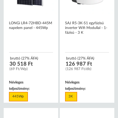
LONGi LR4-72HBD-445M
SAJ R5-3K-S1 egyfázisú
napelem panel - 445Wp
inverter Wifi Modullal - 1-
fázisú - 3 K
bruttó (27% ÁFA)
bruttó (27% ÁFA)
30 518 Ft
126 987 Ft
(69 Ft/Wp)
(126 987 Ft/db)
Névleges
Névleges
teljesítmény:
teljesítmény:
445Wp
3K