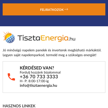
FELIRATKOZOK
Jó minőségű napelem panelek és inverterek megbízható márkáktól.
Legyen saját napelemparkod, termeld meg a szükséges energiát!
KÉRDÉSED VAN?
Fordulj hozzánk bizalommal
+36 70 733 3333
H- P: 8:00-17:00-ig
info@tisztaenergia.hu
HASZNOS LINKEK