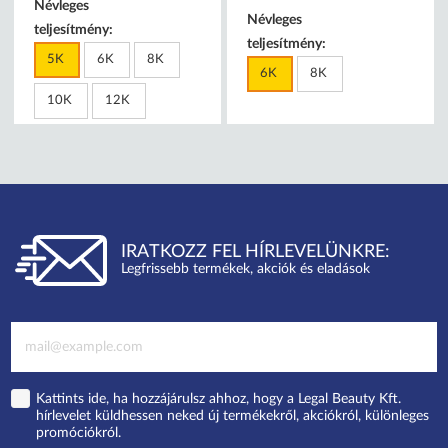
Névleges
Névleges
teljesítmény:
teljesítmény:
5K
6K
8K
6K
8K
10K
12K
IRATKOZZ FEL HÍRLEVELÜNKRE:
Legfrissebb termékek, akciók és eladások
Kattints ide, ha hozzájárulsz ahhoz, hogy a Legal Beauty Kft.
hírlevelet küldhessen neked új termékekről, akciókról, különleges
promóciókról.