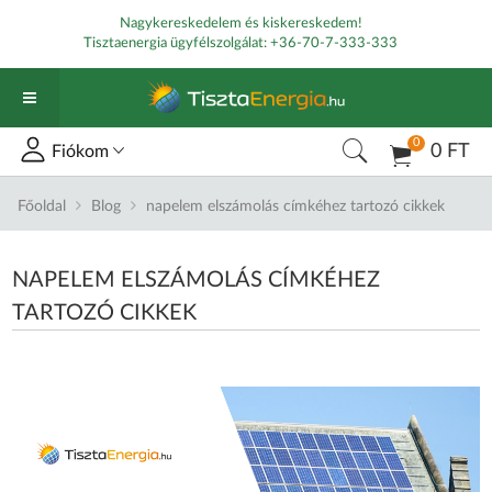
Nagykereskedelem és kiskereskedem!
Tisztaenergia ügyfélszolgálat:
+36-70-7-333-333
0
0 FT
Fiókom
Főoldal
Blog
napelem elszámolás címkéhez tartozó cikkek
NAPELEM ELSZÁMOLÁS CÍMKÉHEZ
TARTOZÓ CIKKEK