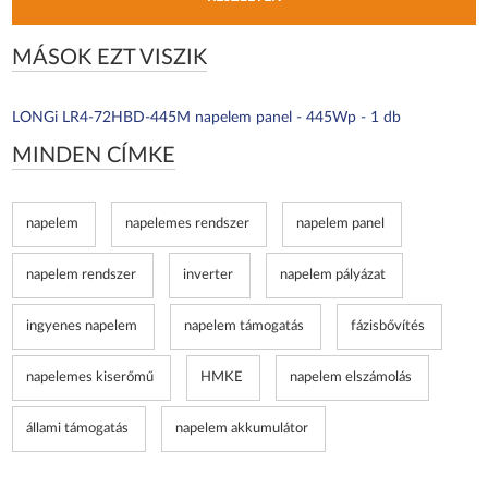
MÁSOK EZT VISZIK
LONGi LR4-72HBD-445M napelem panel - 445Wp - 1 db
MINDEN CÍMKE
napelem
napelemes rendszer
napelem panel
napelem rendszer
inverter
napelem pályázat
ingyenes napelem
napelem támogatás
fázisbővítés
napelemes kiserőmű
HMKE
napelem elszámolás
állami támogatás
napelem akkumulátor