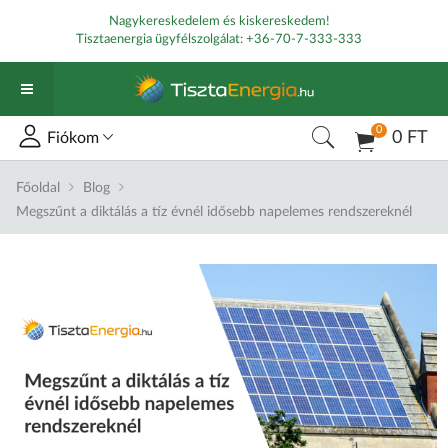
Nagykereskedelem és kiskereskedem!
Tisztaenergia ügyfélszolgálat:
+36-70-7-333-333
0
0 FT
Fiókom
Főoldal
Blog
Megszűnt a diktálás a tíz évnél idősebb napelemes rendszereknél