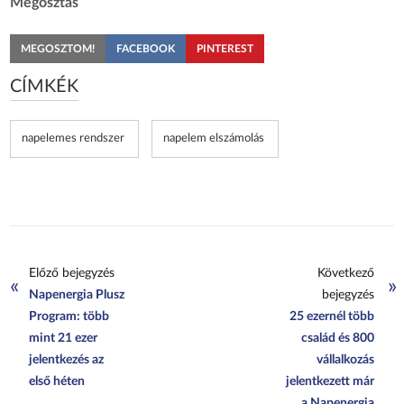
Megosztás
MEGOSZTOM!
FACEBOOK
PINTEREST
CÍMKÉK
napelemes rendszer
napelem elszámolás
Előző bejegyzés
Következő
«
»
Napenergia Plusz
bejegyzés
Program: több
25 ezernél több
mint 21 ezer
család és 800
jelentkezés az
vállalkozás
első héten
jelentkezett már
a Napenergia