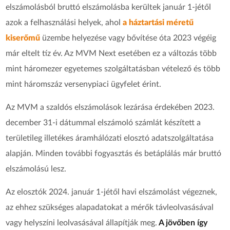
elszámolásból bruttó elszámolásba kerültek január 1-jétől
azok a felhasználási helyek, ahol
a háztartási méretű
kiserőmű
üzembe helyezése vagy bővítése óta 2023 végéig
már eltelt tíz év. Az MVM Next esetében ez a változás több
mint háromezer egyetemes szolgáltatásban vételező és több
mint háromszáz versenypiaci ügyfelet érint.
Az MVM a szaldós elszámolások lezárása érdekében 2023.
december 31-i dátummal elszámoló számlát készített a
területileg illetékes áramhálózati elosztó adatszolgáltatása
alapján. Minden további fogyasztás és betáplálás már bruttó
elszámolású lesz.
Az elosztók 2024. január 1-jétől havi elszámolást végeznek,
az ehhez szükséges alapadatokat a mérők távleolvasásával
vagy helyszíni leolvasásával állapítják meg.
A jövőben így