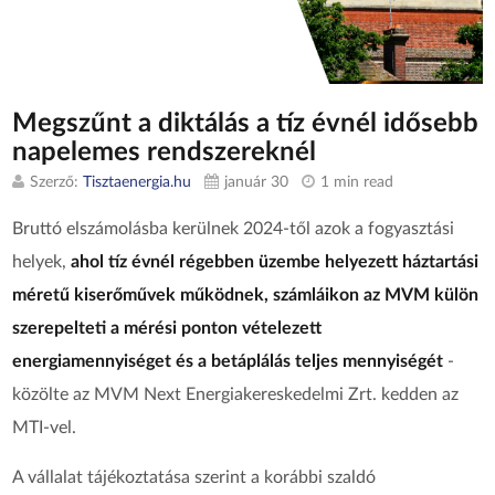
Megszűnt a diktálás a tíz évnél idősebb
napelemes rendszereknél
Szerző:
Tisztaenergia.hu
január 30
1 min read
Bruttó elszámolásba kerülnek 2024-től azok a fogyasztási
helyek,
ahol tíz évnél régebben üzembe helyezett háztartási
méretű kiserőművek működnek, számláikon az MVM külön
szerepelteti a mérési ponton vételezett
energiamennyiséget és a betáplálás teljes mennyiségét
-
közölte az MVM Next Energiakereskedelmi Zrt. kedden az
MTI-vel.
A vállalat tájékoztatása szerint a korábbi szaldó