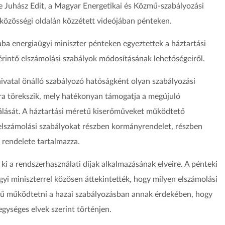
te Juhász Edit, a Magyar Energetikai és Közmű-szabályozási
közösségi oldalán közzétett videójában pénteken.
aba energiaügyi miniszter pénteken egyeztettek a háztartási
rintő elszámolási szabályok módosításának lehetőségeiről.
hivatal önálló szabályozó hatóságként olyan szabályozási
ára törekszik, mely hatékonyan támogatja a megújuló
álását. A háztartási méretű kiserőműveket működtető
lszámolási szabályokat részben kormányrendelet, részben
 rendelete tartalmazza.
 ki a rendszerhasználati díjak alkalmazásának elveire. A pénteki
yi miniszterrel közösen áttekintették, hogy milyen elszámolási
erű működtetni a hazai szabályozásban annak érdekében, hogy
egységes elvek szerint történjen.