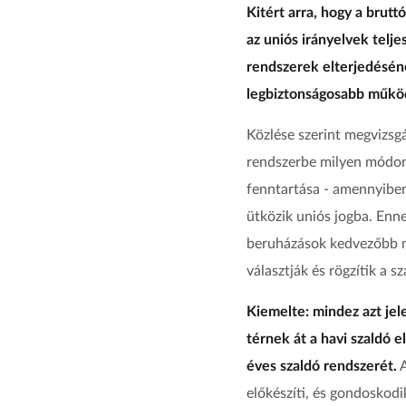
Kitért arra, hogy a brut
az uniós irányelvek telj
rendszerek elterjedéséne
legbiztonságosabb műkö
Közlése szerint megvizsgá
rendszerbe milyen módon 
fenntartása - amennyiben
ütközik uniós jogba. Enn
beruházások kedvezőbb me
választják és rögzítik a 
Kiemelte: mindez azt je
térnek át a havi szaldó 
éves szaldó rendszerét.
A
előkészíti, és gondoskodi