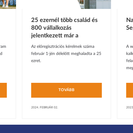
25 ezernél több család és
Na
800 vállalkozás
Se
jelentkezett már a
Napenergia Plusz
gram
Az előregisztrációs kérelmek száma
A w
Programba
ld
február 1-jén délelőtt meghaladta a 25
kal
ezret.
fel
megt
TOVÁBB
2024. FEBRUÁR 02.
2023