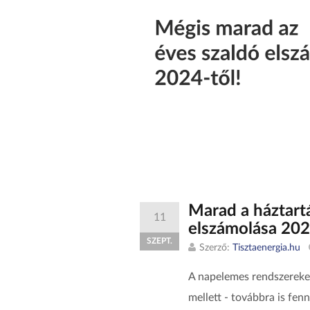
Marad a háztart
11
elszámolása 20
SZEPT.
Szerző:
Tisztaenergia.hu
A napelemes rendszereket
mellett - továbbra is fen