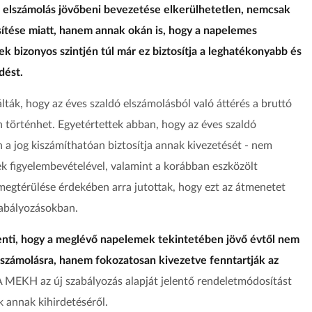
tó elszámolás jövőbeni bevezetése elkerülhetetlen, nemcsak
esítése miatt, hanem annak okán is, hogy a napelemes
k bizonyos szintjén túl már ez biztosítja a leghatékonyabb és
dést.
lták, hogy az éves szaldó elszámolásból való áttérés a bruttó
történhet. Egyetértettek abban, hogy az éves szaldó
 a jog kiszámíthatóan biztosítja annak kivezetését - nem
ek figyelembevételével, valamint a korábban eszközölt
gtérülése érdekében arra jutottak, hogy ezt az átmenetet
szabályozásokban.
lenti, hogy a meglévő napelemek tekintetében jövő évtől nem
elszámolásra, hanem fokozatosan kivezetve fenntartják az
 MEKH az új szabályozás alapját jelentő rendeletmódosítást
k annak kihirdetéséről.