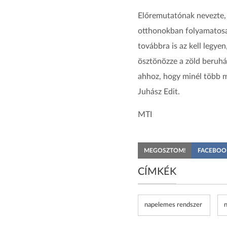
Előremutatónak nevezte,
otthonokban folyamatosan
továbbra is az kell legye
ösztönözze a zöld beruhá
ahhoz, hogy minél több m
Juhász Edit.
MTI
MEGOSZTOM!
FACEBOO
CÍMKÉK
napelemes rendszer