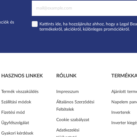
kciók és
Kattints ide, ha hozzájárulsz ahhoz, hogy a Legal Bea
termékekről, akciókról, különleges promóciókról.
HASZNOS LINKEK
RÓLUNK
TERMÉKKA
Termék visszaküldés
Impresszum
Ajánlott term
Szállítási módok
Általános Szerződési
Napelem pan
Feltételek
Fizetési mód
Inverterek
Cookie szabályzat
Ügyfélszolgálat
Inverter kiegé
Adatkezelési
Gyakori kérdések