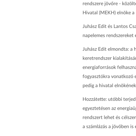
rendszere jövőre - közöl
Hivatal (MEKH) elnöke a 
Juhász Edit és Lantos Cs
napelemes rendszereket é
Juhász Edit elmondta: a 
keretrendszer kialakítás
energiaforrások felhaszn
fogyasztókra vonatkozó e
pedig a hivatal elnökének
Hozzátette: utóbbi terjed
egyeztetésen az energiaüg
rendszert lehet és célsz
a számlázás a jövőben is 