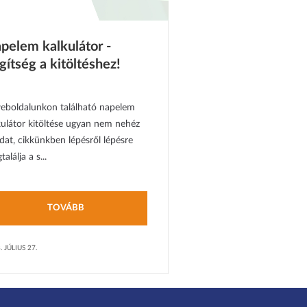
pelem kalkulátor -
gítség a kitöltéshez!
eboldalunkon található napelem
kulátor kitöltése ugyan nem nehéz
adat, cikkünkben lépésről lépésre
alálja a s...
TOVÁBB
. JÚLIUS 27.