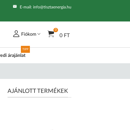
E-mail:
info@tisztaenergia.hu
0
Fiókom
0 FT
TIPP
edi árajánlat
AJÁNLOTT TERMÉKEK