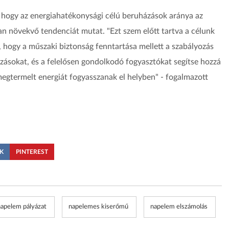
 hogy az energiahatékonysági célú beruházások aránya az
 növekvő tendenciát mutat. "Ezt szem előtt tartva a célunk
n, hogy a műszaki biztonság fenntartása mellett a szabályozás
zásokat, és a felelősen gondolkodó fogyasztókat segítse hozzá
egtermelt energiát fogyasszanak el helyben" - fogalmazott
K
PINTEREST
napelem pályázat
napelemes kiserőmű
napelem elszámolás