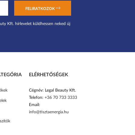
FELIRATKOZOK
uty Kft. hírlevelet küldhessen neked új
TEGÓRIA
ELÉRHETŐSÉGEK
ékek
Cégnév: Legal Beauty Kft.
Telefon:
+36 70 733 3333
elek
Email:
info@tisztaenergia.hu
szítők