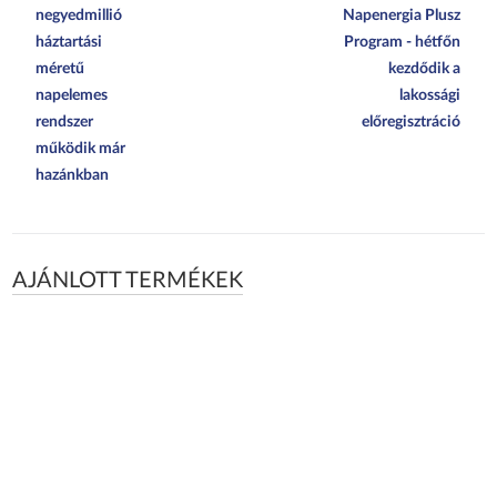
negyedmillió
Napenergia Plusz
háztartási
Program - hétfőn
méretű
kezdődik a
napelemes
lakossági
rendszer
előregisztráció
működik már
hazánkban
AJÁNLOTT TERMÉKEK