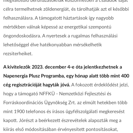
megvalósuló beruházásoknak köszönhetően a családok saját
célra termelhetnek zöldenergiát, és tárolhatják azt el későbbi
felhasználásra. A támogatott háztartások így nagyobb
mértékben válnak képessé az energetikai szempontú
öngondoskodásra. A nyertesek a rugalmas felhasználási
lehetőséggel élve hatékonyabban mérsékelhetik
rezsiterheiket.
A kivitelezők 2023. december 4-e óta jelentkezhetnek a
Napenergia Plusz Programba, egy hónap alatt több mint 400
cég regisztrációját hagyták jóvá.
A fokozott érdeklődést jelzi,
hogy a támogató NFFKÜ - Nemzetközi Fejlesztési és
Forráskoordinációs Ügynökség Zrt. az elmúlt hetekben több
mint 1900 telefonos és írásos ügyfélszolgálati megkeresést
kapott. Jórészt a beérkezett észrevételek alapozták meg a
kiírás első módosításában érvényesített pontosításokat,