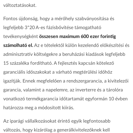
változtatásokat.
Fontos újdonság, hogy a mérőhely szabványosítása és
legfeljebb 3*20 A-es fázisbővítése támogatható
tevékenységként
összesen maximum 600 ezer forintig
számolható el.
Az e tételektől külön kezelendő előkészítési és
adminisztratív költségekre a beruházási kiadások legfeljebb
15 százaléka fordítható. A fejlesztés kapcsán kötelező
garanciális időszakokat a várható megtérülési időhöz
igazítják. Ennek megfelelően a rendszergarancia, a kivitelezői
garancia, valamint a napelemre, az inverterre és a tárolóra
vonatkozó termékgarancia időtartamát egyformán 10 évben
határozza meg a módosított kiírás.
Az iparági vállalkozásokat érintő egyik legfontosabb
változás, hogy kizárólag a generálkivitelezőknek kell