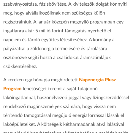
szabványosítása, fázisbővítése. A kivitelezők dolgát könnyíti
meg, hogy alvállalkozóiknak nem szükséges külön
regisztrálniuk. A január közepén megnyíló programban egy
ingatlanra akár 5 millió forint támogatás nyerhető el
napelem és tároló együttes létesítéséhez. A kormány a
pályázattal a zöldenergia termelésére és tárolására
ösztönözve segíti hozzá a családokat áramszámlájuk
csökkentéséhez.
A kereken egy hónapja meghirdetett
Napenergia Plusz
Program
lehetőséget teremt a saját tulajdonú
lakóingatlannal, haszonélvezeti joggal vagy lízingszerződéssel
rendelkező magánszemélyek számára, hogy vissza nem
térítendő támogatással megújuló energiaforrással lássák el
lakóépületeiket. A költségeik kétharmadának átvállalásával