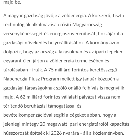
majd be.
A magyar gazdaság jövője a zöldenergia. A korszerű, tiszta
technológiák alkalmazása erősíti Magyarország
versenyképességét és energiaszuverenitását, hozzájárul a
gazdasági növekedés helyreállításához. A kormány azon
dolgozik, hogy az ország a lakásokban és az ipartelepeken
egyaránt élen járjon a zöldenergia termelésében és
tárolásában - írták. A 75 milliárd forintos keretösszegű
Napenergia Plusz Program mellett így január közepén a
gazdasági társaságoknak szóló önálló felhívás is megnyílik
majd. A 62 milliárd forintos vállalati pályázat vissza nem
térítendő beruházási támogatással és
bevételkompenzációval segíti a cégeket abban, hogy a
jelenlegi mintegy 20 megawatt ipari energiatárolói kapacitás
hússzorosát építsék ki 2026 nyarára - áll a közleményben.