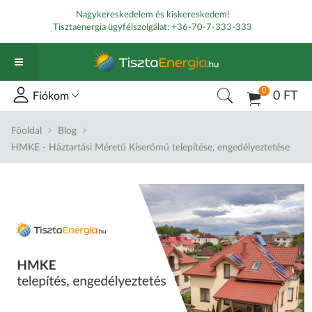
Nagykereskedelem és kiskereskedem!
Tisztaenergia ügyfélszolgálat:
+36-70-7-333-333
0
0 FT
Fiókom
Főoldal
Blog
HMKE - Háztartási Méretű Kiserőmű telepítése, engedélyeztetése