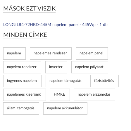
MÁSOK EZT VISZIK
LONGi LR4-72HBD-445M napelem panel - 445Wp - 1 db
MINDEN CÍMKE
napelem
napelemes rendszer
napelem panel
napelem rendszer
inverter
napelem pályázat
ingyenes napelem
napelem támogatás
fázisbővítés
napelemes kiserőmű
HMKE
napelem elszámolás
állami támogatás
napelem akkumulátor