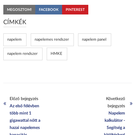
MEGOSZTOM!
FACEBOOK
PINTEREST
CÍMKÉK
napelem
napelemes rendszer
napelem panel
napelem rendszer
HMKE
Előző bejegyzés
Következő
«
»
Az első félévben
bejegyzés
több mint 1
Napelem
gigawattal nőtt a
kalkulátor -
hazai napelemes
Segítség a
kapacitás
kitöltéshez!