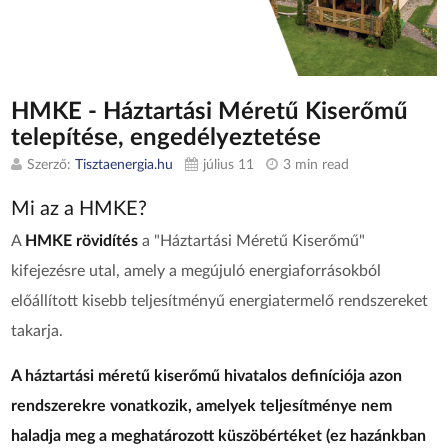
HMKE - Háztartási Méretű Kiserőmű
telepítése, engedélyeztetése
Szerző:
Tisztaenergia.hu
július 11
3 min read
Mi az a HMKE?
A
HMKE rövidítés
a "Háztartási Méretű Kiserőmű"
kifejezésre utal, amely a megújuló energiaforrásokból
előállított kisebb teljesítményű energiatermelő rendszereket
takarja.
A háztartási méretű kiserőmű hivatalos definíciója azon
rendszerekre vonatkozik, amelyek teljesítménye nem
haladja meg a meghatározott küszöbértéket (ez hazánkban