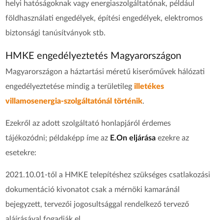
helyi hatóságoknak vagy energiaszolgáltatónak, például
földhasználati engedélyek, építési engedélyek, elektromos
biztonsági tanúsítványok stb.
HMKE engedélyeztetés Magyarországon
Magyarországon a háztartási méretű kiserőművek hálózati
engedélyeztetése mindig a területileg
illetékes
villamosenergia-szolgáltatónál történik
.
Ezekről az adott szolgáltató honlapjáról érdemes
tájékozódni; példaképp íme az
E.On eljárása
ezekre az
esetekre:
2021.10.01-től a HMKE telepítéshez szükséges csatlakozási
dokumentáció kivonatot csak a mérnöki kamaránál
bejegyzett, tervezői jogosultsággal rendelkező tervező
aláírásával fogadják el.