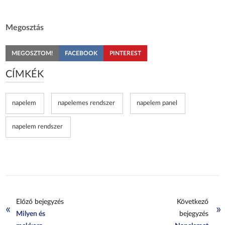
Megosztás
MEGOSZTOM!
FACEBOOK
PINTEREST
CÍMKÉK
napelem
napelemes rendszer
napelem panel
napelem rendszer
Előző bejegyzés
Következő
«
»
Milyen és
bejegyzés