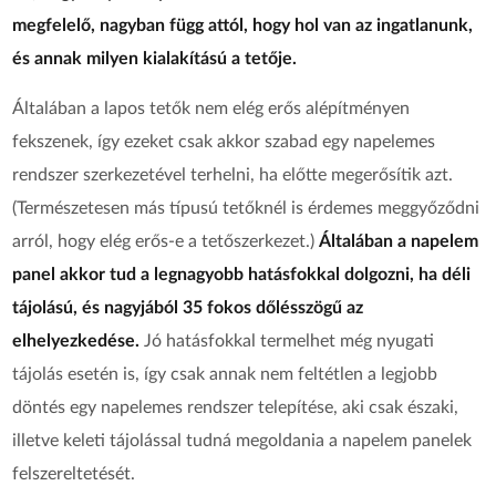
megfelelő, nagyban függ attól, hogy hol van az ingatlanunk,
és annak milyen kialakítású a tetője.
Általában a lapos tetők nem elég erős alépítményen
fekszenek, így ezeket csak akkor szabad egy napelemes
rendszer szerkezetével terhelni, ha előtte megerősítik azt.
(Természetesen más típusú tetőknél is érdemes meggyőződni
arról, hogy elég erős-e a tetőszerkezet.)
Általában a napelem
panel akkor tud a legnagyobb hatásfokkal dolgozni, ha déli
tájolású, és nagyjából 35 fokos dőlésszögű az
elhelyezkedése.
Jó hatásfokkal termelhet még nyugati
tájolás esetén is, így csak annak nem feltétlen a legjobb
döntés egy napelemes rendszer telepítése, aki csak északi,
illetve keleti tájolással tudná megoldania a napelem panelek
felszereltetését.