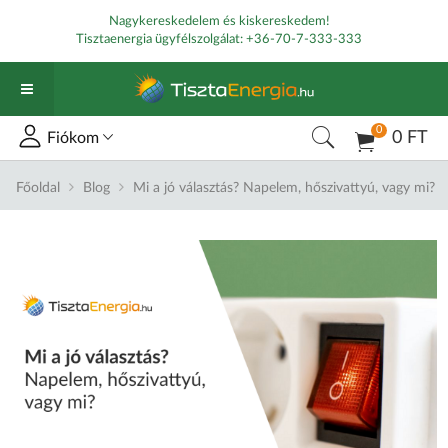
Nagykereskedelem és kiskereskedem!
Tisztaenergia ügyfélszolgálat:
+36-70-7-333-333
0
0 FT
Fiókom
Főoldal
Blog
Mi a jó választás? Napelem, hőszivattyú, vagy mi?