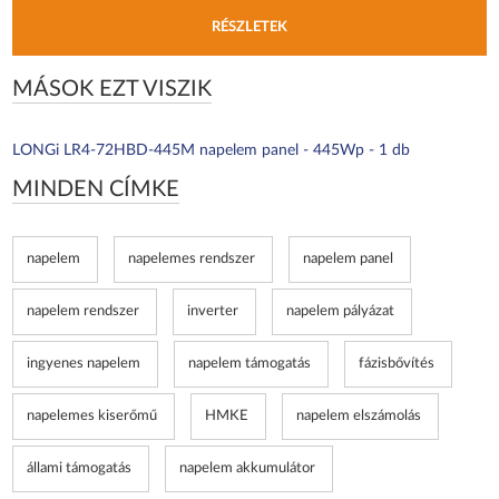
RÉSZLETEK
MÁSOK EZT VISZIK
LONGi LR4-72HBD-445M napelem panel - 445Wp - 1 db
MINDEN CÍMKE
napelem
napelemes rendszer
napelem panel
napelem rendszer
inverter
napelem pályázat
ingyenes napelem
napelem támogatás
fázisbővítés
napelemes kiserőmű
HMKE
napelem elszámolás
állami támogatás
napelem akkumulátor