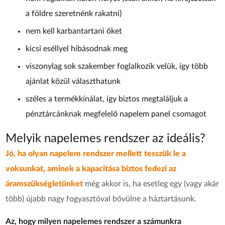
a földre szeretnénk rakatni)
nem kell karbantartani őket
kicsi eséllyel hibásodnak meg
viszonylag sok szakember foglalkozik velük, így több
ajánlat közül választhatunk
széles a termékkínálat, így biztos megtaláljuk a
pénztárcánknak megfelelő napelem panel csomagot
Melyik napelemes rendszer az ideális?
Jó, ha olyan napelem rendszer mellett tesszük le a
voksunkat, aminek a kapacitása biztos fedezi az
áramszükségletünket
még akkor is, ha esetleg egy (vagy akár
több) újabb nagy fogyasztóval bővülne a háztartásunk.
Az, hogy milyen napelemes rendszer a számunkra