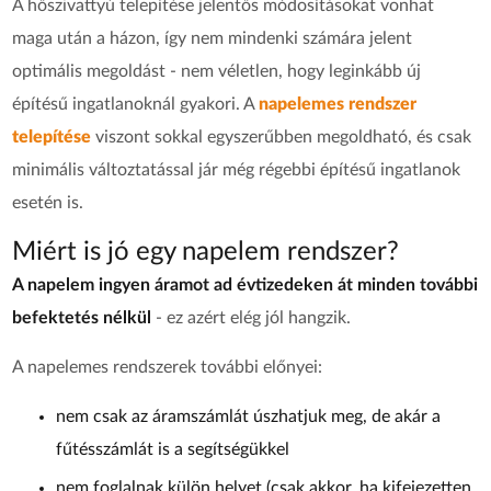
A hőszivattyú telepítése jelentős módosításokat vonhat
maga után a házon, így nem mindenki számára jelent
optimális megoldást - nem véletlen, hogy leginkább új
építésű ingatlanoknál gyakori. A
napelemes rendszer
telepítése
viszont sokkal egyszerűbben megoldható, és csak
minimális változtatással jár még régebbi építésű ingatlanok
esetén is.
Miért is jó egy napelem rendszer?
A napelem ingyen áramot ad évtizedeken át minden további
befektetés nélkül
- ez azért elég jól hangzik.
A napelemes rendszerek további előnyei:
nem csak az áramszámlát úszhatjuk meg, de akár a
fűtésszámlát is a segítségükkel
nem foglalnak külön helyet (csak akkor, ha kifejezetten